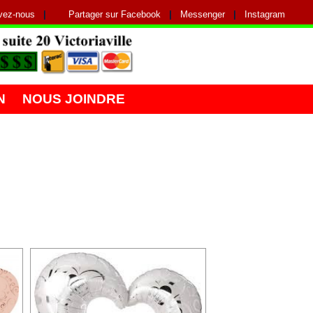
vez-nous
|
Partager sur Facebook
|
Messenger
|
Instagram
N
NOUS JOINDRE